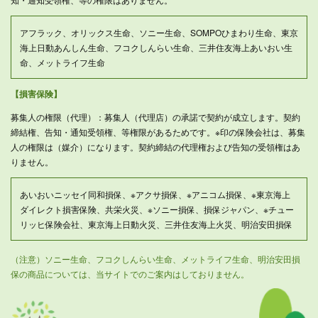
アフラック、オリックス生命、ソニー生命、SOMPOひまわり生命、東京
海上日動あんしん生命、フコクしんらい生命、三井住友海上あいおい生
命、メットライフ生命
【損害保険】
募集人の権限（代理）：募集人（代理店）の承諾で契約が成立します。契約
締結権、告知・通知受領権、等権限があるためです。※印の保険会社は、募集
人の権限は（媒介）になります。契約締結の代理権および告知の受領権はあ
りません。
あいおいニッセイ同和損保、※アクサ損保、※アニコム損保、※東京海上
ダイレクト損害保険、共栄火災、※ソニー損保、損保ジャパン、※チュー
リッヒ保険会社、東京海上日動火災、三井住友海上火災、明治安田損保
（注意）ソニー生命、フコクしんらい生命、メットライフ生命、明治安田損
保の商品については、当サイトでのご案内はしておりません。